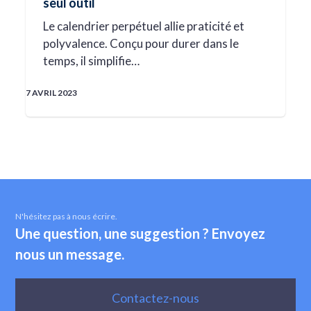
seul outil
Le calendrier perpétuel allie praticité et
polyvalence. Conçu pour durer dans le
temps, il simplifie…
7 AVRIL 2023
N'hésitez pas à nous écrire.
Une question, une suggestion ? Envoyez
nous un message.
Contactez-nous