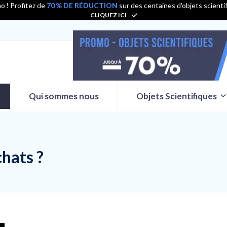
o ! Profitez de
70 % DE RÉDUCTION
sur des centaines d'objets scienti
CLIQUEZ ICI
Qui sommes nous
Objets Scientifiques
hats ?