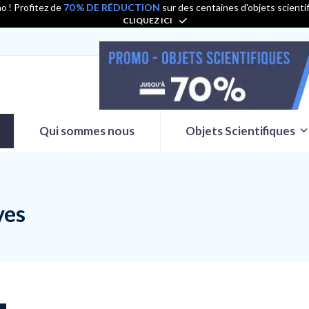
o ! Profitez de
70 % DE RÉDUCTION
sur des centaines d'objets scienti
CLIQUEZ ICI
Qui sommes nous
Objets Scientifiques
ves