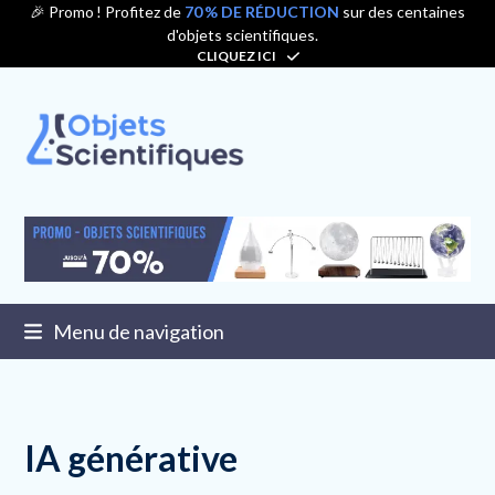
Contenu
🎉 Promo ! Profitez de
70 % DE RÉDUCTION
sur des centaines
d'objets scientifiques.
de
CLIQUEZ ICI
connexion
Menu de navigation
IA générative