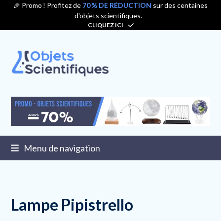
Contenu
🎉 Promo ! Profitez de
70 % DE RÉDUCTION
sur des centaines
d'objets scientifiques.
de
CLIQUEZ ICI
connexion
Menu de navigation
Lampe Pipistrello