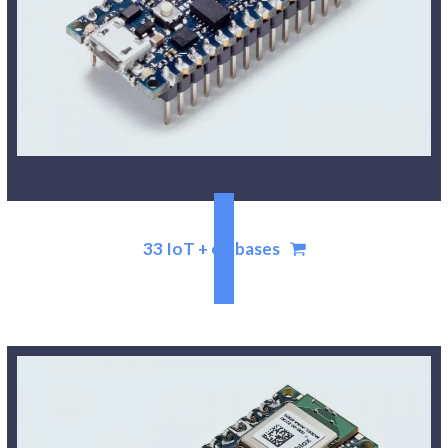
33 IoT + embases