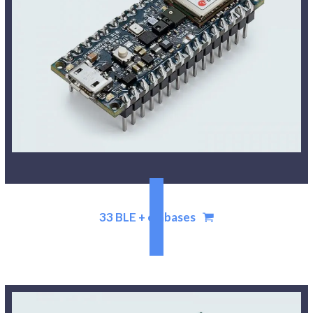
33 BLE + embases