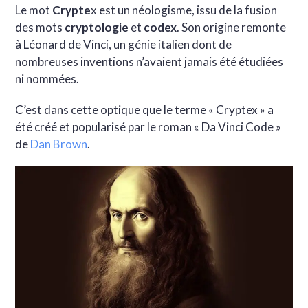
Le mot
Crypte
x est un néologisme, issu de la fusion
des mots
cryptologie
et
codex
. Son origine remonte
à Léonard de Vinci, un génie italien dont de
nombreuses inventions n’avaient jamais été étudiées
ni nommées.
C’est dans cette optique que le terme « Cryptex » a
été créé et popularisé par le roman « Da Vinci Code »
de
Dan Brown
.