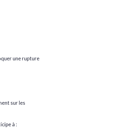
oquer une rupture
ent sur les
cipe à :