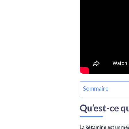
Sommaire
Qu’est-ce q
La
kétamine
est un méd