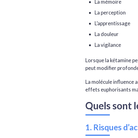
La mémoire
La perception
L’apprentissage
La douleur
La vigilance
Lorsque la kétamine pe
peut modifier profondé
La molécule influence a
effets euphorisants ma
Quels sont l
1. Risques d’a