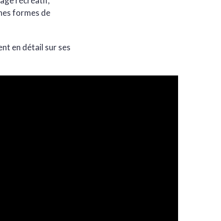
age récréatif,
ines formes de
nt en détail sur ses