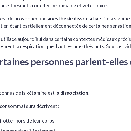
anesthésiant en médecine humaine et vétérinaire.
 est de provoquer une
anesthésie dissociative
. Cela signifi
t en étant partiellement déconnectée de certaines sensatio
utilisée aujourd’hui dans certains contextes médicaux précis.
tement la respiration que d’autres anesthésiants.
Source : v
taines personnes parlent-elles 
 connus de la kétamine est la
dissociation
.
s consommateurs décrivent :
flotter hors de leur corps
e temps ralentit fortement