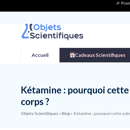
Contenu
🎉 Prom
de
connexion
Accueil
Cadeaux Scientifiques
Kétamine : pourquoi cette
corps ?
Objets Scientifiques
»
Blog
»
Kétamine : pourquoi cette subs