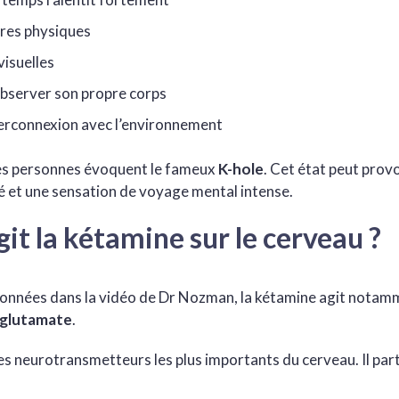
ères physiques
visuelles
bserver son propre corps
erconnexion avec l’environnement
nes personnes évoquent le fameux
K-hole
. Cet état peut prov
té et une sensation de voyage mental intense.
t la kétamine sur le cerveau ?
 données dans la vidéo de Dr Nozman, la kétamine agit notamm
glutamate
.
es neurotransmetteurs les plus importants du cerveau. Il parti