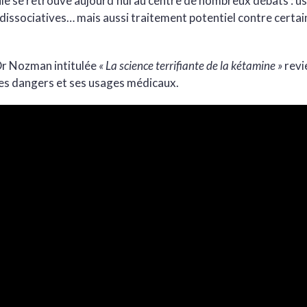
le se retrouve aujourd’hui au centre de nombreux débats : us
 dissociatives… mais aussi traitement potentiel contre certa
Dr Nozman intitulée
« La science terrifiante de la kétamine »
revie
 ses dangers et ses usages médicaux.