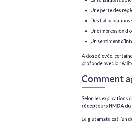
Une perte des rep
Des hallucinations 
Une impression d’o
Un sentiment d’int
À dose élevée, certai
profonde avec la réali
Comment agi
Selon les explications
récepteurs NMDA du 
Le glutamate est l’un d