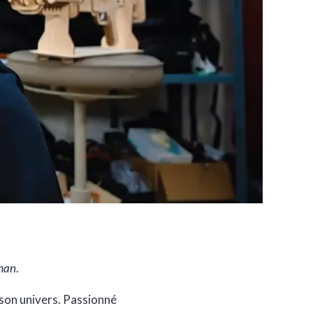
man
.
 son univers. Passionné