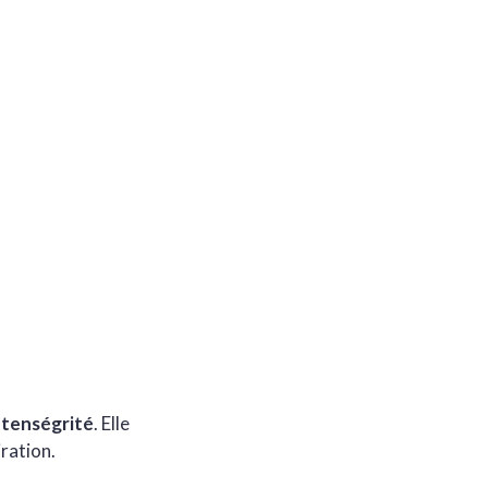
e
tenségrité
. Elle
iration.