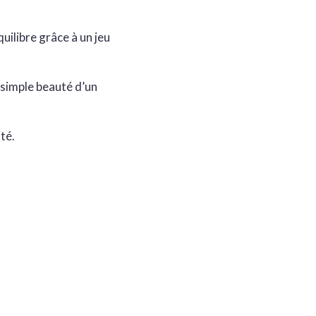
uilibre grâce à un jeu
a simple beauté d’un
té.