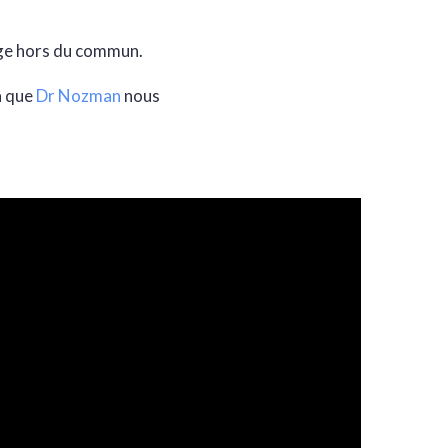
age hors du commun.
là que
Dr Nozman
nous