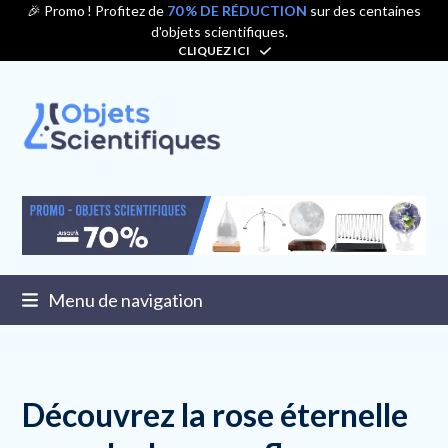
Contenu
🎉 Promo ! Profitez de
70 % DE RÉDUCTION
sur des centaines
d'objets scientifiques.
de
CLIQUEZ ICI
connexion
Menu de navigation
Découvrez la rose éternelle