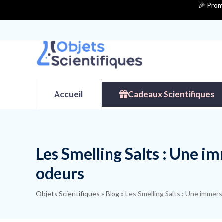
Contenu
🎉 Prom
de
connexion
Accueil
Cadeaux Scientifiques
Les Smelling Salts : Une i
odeurs
Objets Scientifiques
»
Blog
»
Les Smelling Salts : Une immer