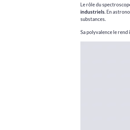
Le rôle du spectroscope
industriels
. En astrono
substances.
Sa polyvalence le rend