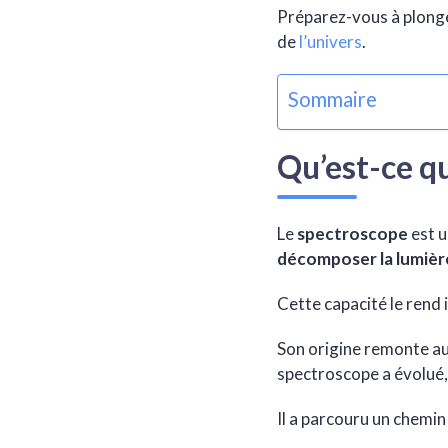
Préparez-vous à plonger
de
l’univers
.
Sommaire
Qu’est-ce q
Le
spectroscope
est u
décomposer la lumièr
Cette capacité le rend
Son origine remonte a
spectroscope a évolué,
Il a parcouru un chemin