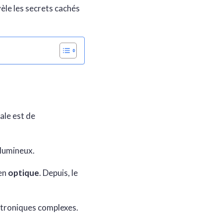
èle les secrets cachés
ale est de
 lumineux.
 en
optique
. Depuis, le
ctroniques complexes.