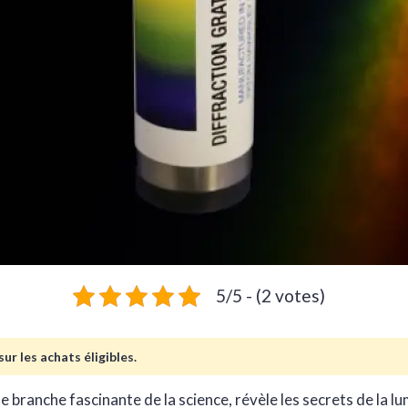
5/5 - (2 votes)
ur les achats éligibles.
ne branche fascinante de la science, révèle les secrets de la lu