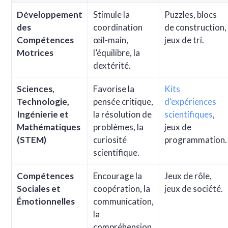
Développement
Stimule la
Puzzles, blocs
des
coordination
de construction,
Compétences
œil-main,
jeux de tri.
Motrices
l’équilibre, la
dextérité.
Sciences,
Favorise la
Kits
Technologie,
pensée critique,
d’expériences
Ingénierie et
la résolution de
scientifiques
,
Mathématiques
problèmes, la
jeux de
(STEM)
curiosité
programmation.
scientifique.
Compétences
Encourage la
Jeux de rôle,
Sociales et
coopération, la
jeux de société.
Émotionnelles
communication,
la
compréhension