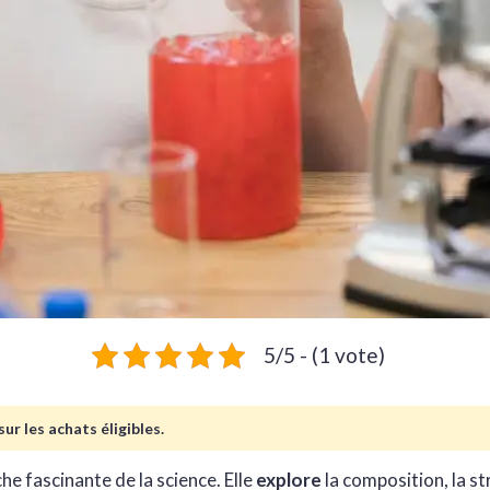
5/5 - (1 vote)
ur les achats éligibles.
he fascinante de la science. Elle
explore
la composition, la st