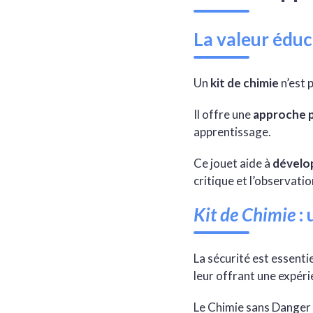
La valeur édu
Un
kit de chimie
n’est 
Il offre une
approche 
apprentissage.
Ce jouet aide à
dévelo
critique et l’observati
Kit de Chimie
: 
La sécurité est essentie
leur offrant une expéri
Le Chimie sans Danger 