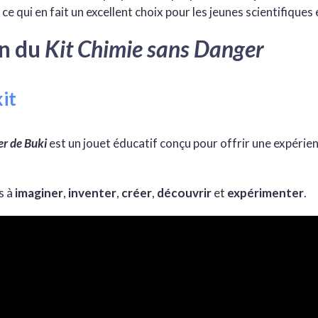
, ce qui en fait un excellent choix pour les jeunes scientifiques
on du
Kit Chimie sans Danger
it
er de Buki
est un jouet éducatif conçu pour offrir une expérie
s à
imaginer
,
inventer
,
créer
,
découvrir
et
expérimenter
.