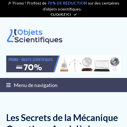
Contenu
🎉 Promo ! Profitez de
70 % DE RÉDUCTION
sur des centaines
d'objets scientifiques.
de
CLIQUEZ ICI
connexion
Menu de navigation
Les Secrets de la Mécanique