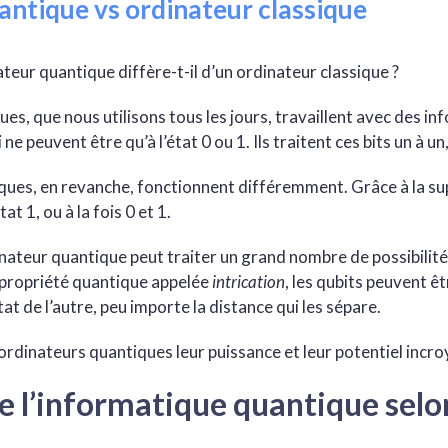
antique vs ordinateur classique
ateur quantique diffère-t-il d’un ordinateur classique ?
ues, que nous utilisons tous les jours, travaillent avec des i
 ne peuvent être qu’à l’état 0 ou 1. Ils traitent ces bits un à un,
ques, en revanche, fonctionnent différemment. Grâce à la su
tat 1, ou à la fois 0 et 1.
dinateur quantique peut traiter un grand nombre de possibili
e propriété quantique appelée
intrication
, les qubits peuvent êt
état de l’autre, peu importe la distance qui les sépare.
ordinateurs quantiques leur puissance et leur potentiel incro
de l’informatique quantique selo