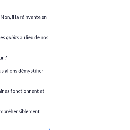
Non, il la réinvente en
des
qubits
au lieu de nos
ur ?
us allons démystifier
ines fonctionnent et
ncompréhensiblement