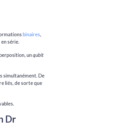
nformations
binaires
,
 en série.
perposition, un
qubit
tés simultanément. De
re liés, de sorte que
yables.
n Dr