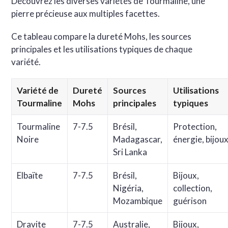
Découvrez les diverses variétés de Tourmaline, une
pierre précieuse aux multiples facettes.
Ce tableau compare la dureté Mohs, les sources
principales et les utilisations typiques de chaque
variété.
Variété de
Dureté
Sources
Utilisations
Tourmaline
Mohs
principales
typiques
Tourmaline
7-7.5
Brésil,
Protection,
Noire
Madagascar,
énergie, bijou
Sri Lanka
Elbaïte
7-7.5
Brésil,
Bijoux,
Nigéria,
collection,
Mozambique
guérison
Dravite
7-7.5
Australie,
Bijoux,