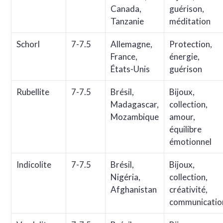
Canada,
guérison,
Tanzanie
méditation
Schorl
7-7.5
Allemagne,
Protection,
France,
énergie,
États-Unis
guérison
Rubellite
7-7.5
Brésil,
Bijoux,
Madagascar,
collection,
Mozambique
amour,
équilibre
émotionnel
Indicolite
7-7.5
Brésil,
Bijoux,
Nigéria,
collection,
Afghanistan
créativité,
communicatio