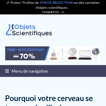
Contenu
🎉 Promo ! Profitez de
70 % DE RÉDUCTION
sur des centaines
d'objets scientifiques.
de
CLIQUEZ ICI
connexion
Menu de navigation
Pourquoi votre cerveau se